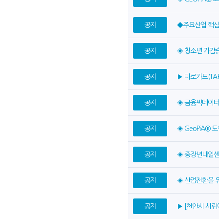
공지
◆주요산업 핵심
공지
◈ 청소년 가감
공지
▶ 타로카드(TA
공지
◈ 금융빅데이터
공지
◈ GeoPiA®
공지
◈ 중장년내일센
공지
◈ 산업전환을 
공지
▶ [천안시 시립