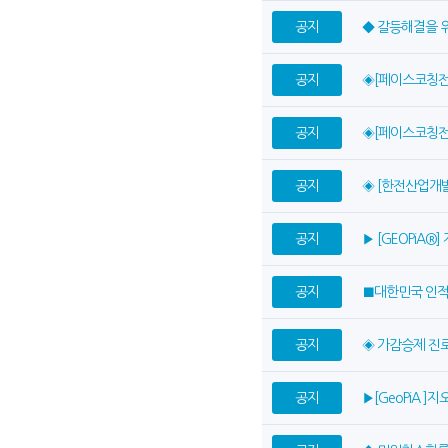
공지
◆ 갈등해결을 
공지
◈[페이스코칭전
공지
◈[페이스코칭전
공지
◈ [한전산업개
공지
▶ [GEOPiA
공지
■대한민국 인적
공지
◈ 가감승제 진
공지
▶[GeoPiA ]