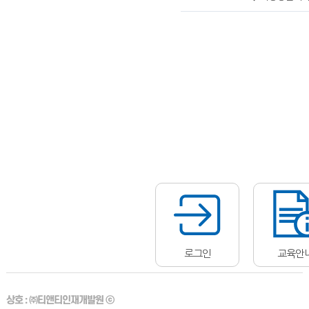
로그인
교육안
상호 :
㈜티앤티인재개발원 ⓒ