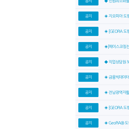
공지
◆ 민원최소화를
공지
◈ 지오피아 
공지
◈ [GEOPiA
공지
◈[페이스코칭전
공지
◆ 직업상담원 
공지
◈ 금융빅데이터
공지
◈ 전남광역자활
공지
◈ [GEOPiA
공지
◈ GeoPiA®