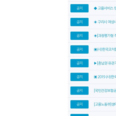
공지
◆ 고용서비스 
공지
◈ 구리시 여성
공지
◈[과정평가형 
공지
▣(사)한국코치
공지
▶[충남권 유관
공지
▣ 2019 (사
공지
[국민건강보험공
공지
[고용노동부]생