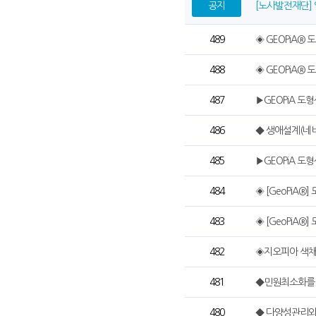
공지
[노사발전재단]
489
◈ GEOPiA®
488
◈ GEOPiA® 
487
▶GEOPiA 
486
◆ 생애설계(네
485
▶GEOPiA 
484
◈ [GeoPiA®
483
◈ [GeoPiA®
482
◈지오피아 색채/
481
◆민원최소화를
480
◆ 다양성관리와