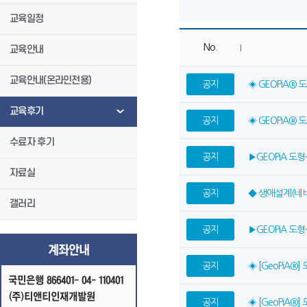
교육일정
No.
교육안내
교육안내(온라인전용)
공지
◈ GEOPiA®
교육후기
공지
◈ GEOPiA® 
수료자 후기
공지
▶GEOPiA 
자료실
공지
◆ 생애설계(네
갤러리
공지
▶GEOPiA 
계좌안내
공지
◈ [GeoPiA®
국민은행 866401- 04- 110401
(주)티앤티인재개발원
공지
◈ [GeoPiA®