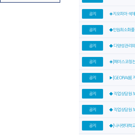
공지
◈지오피아 색채/
공지
◆민원최소화를
공지
◆ 다양성관리와
공지
◈[페이스코칭전
공지
▶[GEOPiA®
공지
◆ 직업상담원 
공지
◆ 직업상담원 
공지
◆[나사렛대학교