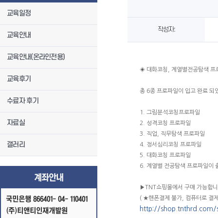
교육일정
작성자:
교육안내
교육안내(온라인전용)
◈ 대화코칭, 계열별전공탐색 프
교육후기
총 6종 프로파일이 입고 완료 되
수료자 후기
1. 그림분석코칭프로파일
자료실
2. 성격코칭 프로파일
3. 직업, 직무탐색 프로파일
갤러리
4. 정서심리코칭 프로파일
5. 대화코칭 프로파일
6. 계열별 전공탐색 프로파일이
계좌안내
▶TNT쇼핑몰에서 구매 가능합니
국민은행 866401- 04- 110401
( ★핸폰결제 불가, 컴퓨터로 결제
http://shop.tnthrd.com/
(주)티앤티인재개발원