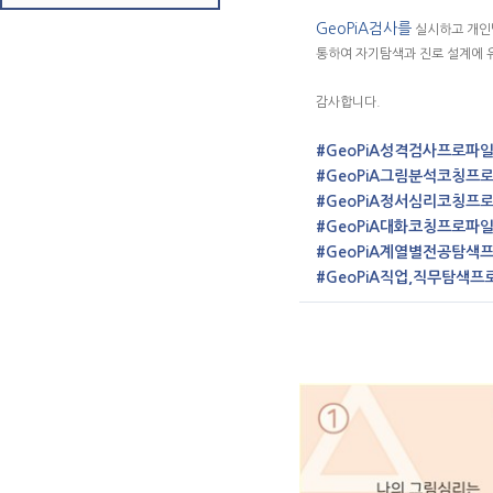
GeoPiA검사를
실시하고 개인별
통하여 자기탐색과 진로 설계에 유
감사합니다.
#GeoPiA성격검사프로파
#GeoPiA그림분석코칭프
#GeoPiA정서심리코칭프
#GeoPiA대화코칭프로파
#GeoPiA계열별전공탐색
#GeoPiA직업,직무탐색프